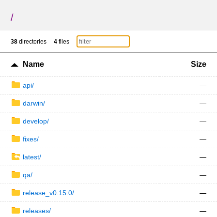
/
38
directories
4
files
Name
Size
api/
—
darwin/
—
develop/
—
fixes/
—
latest/
—
qa/
—
release_v0.15.0/
—
releases/
—