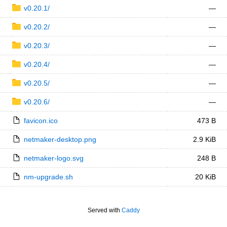
v0.20.1/
—
v0.20.2/
—
v0.20.3/
—
v0.20.4/
—
v0.20.5/
—
v0.20.6/
—
favicon.ico
473 B
netmaker-desktop.png
2.9 KiB
netmaker-logo.svg
248 B
nm-upgrade.sh
20 KiB
Served with
Caddy