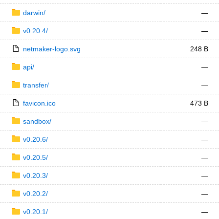
darwin/
—
v0.20.4/
—
netmaker-logo.svg
248 B
api/
—
transfer/
—
favicon.ico
473 B
sandbox/
—
v0.20.6/
—
v0.20.5/
—
v0.20.3/
—
v0.20.2/
—
v0.20.1/
—