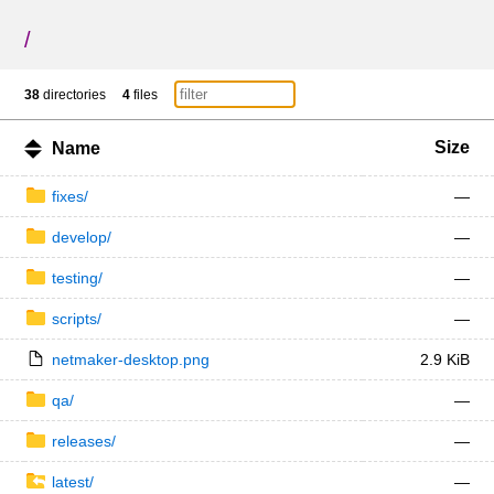
/
38
directories
4
files
Size
Name
fixes/
—
develop/
—
testing/
—
scripts/
—
netmaker-desktop.png
2.9 KiB
qa/
—
releases/
—
latest/
—